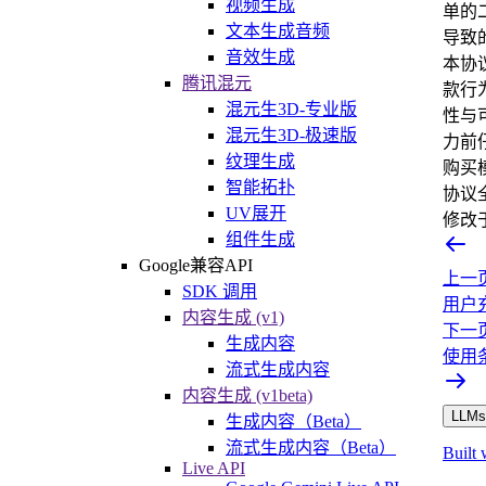
视频生成
单的
文本生成音频
导致
音效生成
本协
腾讯混元
款行
混元生3D-专业版
性与
混元生3D-极速版
力前
纹理生成
购买
智能拓扑
协议
UV展开
修改
组件生成
Google兼容API
上一
SDK 调用
用户
内容生成 (v1)
下一
生成内容
使用
流式生成内容
内容生成 (v1beta)
LLMs.
生成内容（Beta）
流式生成内容（Beta）
Built 
Live API