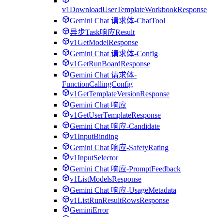
v1DownloadUserTemplateWorkbookResponse
Gemini Chat 请求体-ChatTool
异步Task响应Result
v1GetModelResponse
Gemini Chat 请求体-Config
v1GetRunBoardResponse
Gemini Chat 请求体-
FunctionCallingConfig
v1GetTemplateVersionResponse
Gemini Chat 响应
v1GetUserTemplateResponse
Gemini Chat 响应-Candidate
v1InputBinding
Gemini Chat 响应-SafetyRating
v1InputSelector
Gemini Chat 响应-PromptFeedback
v1ListModelsResponse
Gemini Chat 响应-UsageMetadata
v1ListRunResultRowsResponse
GeminiError