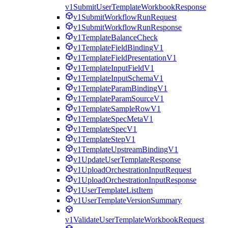
v1SubmitUserTemplateWorkbookResponse
v1SubmitWorkflowRunRequest
v1SubmitWorkflowRunResponse
v1TemplateBalanceCheck
v1TemplateFieldBindingV1
v1TemplateFieldPresentationV1
v1TemplateInputFieldV1
v1TemplateInputSchemaV1
v1TemplateParamBindingV1
v1TemplateParamSourceV1
v1TemplateSampleRowV1
v1TemplateSpecMetaV1
v1TemplateSpecV1
v1TemplateStepV1
v1TemplateUpstreamBindingV1
v1UpdateUserTemplateResponse
v1UploadOrchestrationInputRequest
v1UploadOrchestrationInputResponse
v1UserTemplateListItem
v1UserTemplateVersionSummary
v1ValidateUserTemplateWorkbookRequest