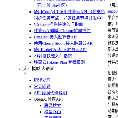
（电
（已上线n8n社区）
suppo
使用ComfyUI 调用胜算云API （暂支持
平台
同步任务节点，异步任务节点开发中）
核，
VS Code插件快速入门指南
费等
胜算云AI群聊 Chrome扩展插件
余未
LangBot 接入胜算云API
款仅
使用Cherry Studio接入胜算云API
部未
使用LobeChat接入胜算云API
分退
AI群聊快速入门指南
开具
胜算云Tokens Plan 套餐细则
2
.
大厂模型-大语言
您使
模力
错误处理
使用
常见问题
台有
API 错误代码说明
担未
OpenAI兼容API
与损
联网搜索
动期
模型路由
度，