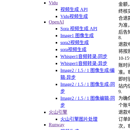
Vidu
金额
视频生成 API
终核
Vidu视频生成
合退
OpenAI
为准
Sora 视频生成 API
后告
Image1 图像生成
8
.
sora2视频生成
退款
sora视频生成
将按
Whisper1音频转录-同步
10-
Whisper1音频转录-异步
账时
Image2 / 1.5 / 1 图像生成/编
准。
辑-异步
即时
Image2 / 1.5 / 1 图像生成-同
站内
步
9
.
为确
Image2 / 1.5 / 1 图像编辑-同
个账
步
退款
火山引擎
订单
火山引擎图片处理
Runway
次，