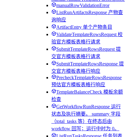
manualRowValidationError
ListRunArtifactsResponse 产物查
询响应
ArtifactEntry 单个产物条目
ValidateTemplateRowsRequest 校
验官方模板表格行请求
SubmitTemplateRowsRequest 提
交官方模板表格行请求
SubmitTemplateRowsResponse 提
交官方模板表格行响应
PrecheckTemplateRowsResponse
预估官方模板表格行响应
TemplateBalanceCheck 模板余额
检查
GetWorkflowRunResponse 运行
状态及执行摘要。 summary 字段
（total_tasks 等）在终态后由
workflow 回写；运行中时为 0。
ListRunTasksResponse 任务列表