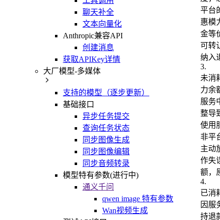
工具调用
平台
聊天补全
惠模
文本向量化
金等
Anthropic兼容API
可转
创建消息
纳入
获取APIKey详情
3
.
大厂模型-多媒体
未消
力余
支持的模型（逐步更新）
服务
基础接口
整导
异步任务提交
使用
查询任务状态
非平
同步图像生成
主动
同步图像编辑
作失
同步音频转录
额，
模型特有参数(进行中)
4
.
通义千问
已消
qwen image 特有参数
因服
Wan视频生成
持退