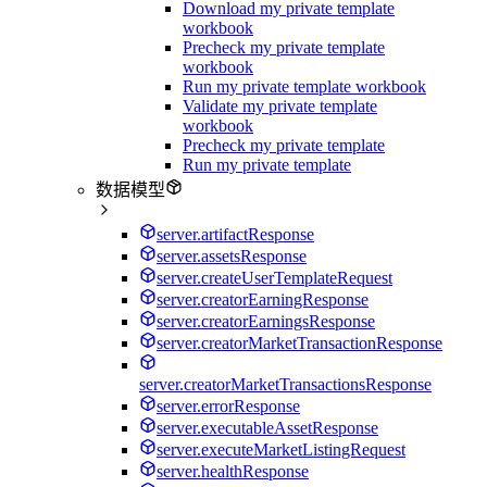
Download my private template
workbook
Precheck my private template
workbook
Run my private template workbook
Validate my private template
workbook
Precheck my private template
Run my private template
数据模型
server.artifactResponse
server.assetsResponse
server.createUserTemplateRequest
server.creatorEarningResponse
server.creatorEarningsResponse
server.creatorMarketTransactionResponse
server.creatorMarketTransactionsResponse
server.errorResponse
server.executableAssetResponse
server.executeMarketListingRequest
server.healthResponse