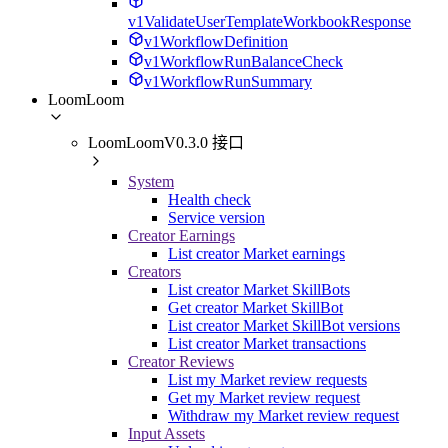
v1ValidateUserTemplateWorkbookResponse
v1WorkflowDefinition
v1WorkflowRunBalanceCheck
v1WorkflowRunSummary
LoomLoom
LoomLoomV0.3.0 接口
System
Health check
Service version
Creator Earnings
List creator Market earnings
Creators
List creator Market SkillBots
Get creator Market SkillBot
List creator Market SkillBot versions
List creator Market transactions
Creator Reviews
List my Market review requests
Get my Market review request
Withdraw my Market review request
Input Assets