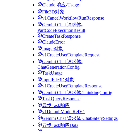
Claude 响应-Usage
File3D对象
v1CancelWorkflowRunResponse
Gemini Chat 请求体-
PartCodeExecutionResult
CreateTaskResponse
ClaudeError
Image对象
v1CreateUserTemplateRequest
Gemini Chat 请求体-
ChatGenerationConfig
TaskUsage
InputFile3D对象
v1CreateUserTemplateResponse
Gemini Chat 请求体-ThinkingConfig
TaskQueryResponse
异步Task响应
v1DefaultModelRefV1
Gemini Chat 请求体-ChatSafetySettings
异步Task响应Data