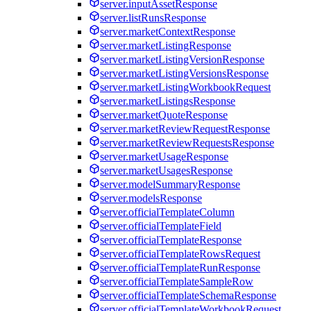
server.inputAssetResponse
server.listRunsResponse
server.marketContextResponse
server.marketListingResponse
server.marketListingVersionResponse
server.marketListingVersionsResponse
server.marketListingWorkbookRequest
server.marketListingsResponse
server.marketQuoteResponse
server.marketReviewRequestResponse
server.marketReviewRequestsResponse
server.marketUsageResponse
server.marketUsagesResponse
server.modelSummaryResponse
server.modelsResponse
server.officialTemplateColumn
server.officialTemplateField
server.officialTemplateResponse
server.officialTemplateRowsRequest
server.officialTemplateRunResponse
server.officialTemplateSampleRow
server.officialTemplateSchemaResponse
server.officialTemplateWorkbookRequest