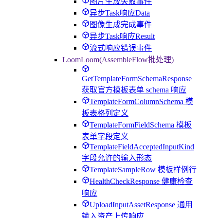
图片生成失败事件
异步Task响应Data
图像生成完成事件
异步Task响应Result
流式响应错误事件
LoomLoom(AssembleFlow批处理)
GetTemplateFormSchemaResponse
获取官方模板表单 schema 响应
TemplateFormColumnSchema 模
板表格列定义
TemplateFormFieldSchema 模板
表单字段定义
TemplateFieldAcceptedInputKind
字段允许的输入形态
TemplateSampleRow 模板样例行
HealthCheckResponse 健康检查
响应
UploadInputAssetResponse 通用
输入资产上传响应