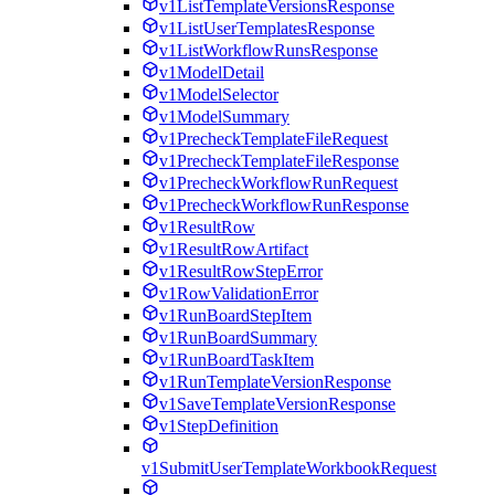
v1ListTemplateVersionsResponse
v1ListUserTemplatesResponse
v1ListWorkflowRunsResponse
v1ModelDetail
v1ModelSelector
v1ModelSummary
v1PrecheckTemplateFileRequest
v1PrecheckTemplateFileResponse
v1PrecheckWorkflowRunRequest
v1PrecheckWorkflowRunResponse
v1ResultRow
v1ResultRowArtifact
v1ResultRowStepError
v1RowValidationError
v1RunBoardStepItem
v1RunBoardSummary
v1RunBoardTaskItem
v1RunTemplateVersionResponse
v1SaveTemplateVersionResponse
v1StepDefinition
v1SubmitUserTemplateWorkbookRequest