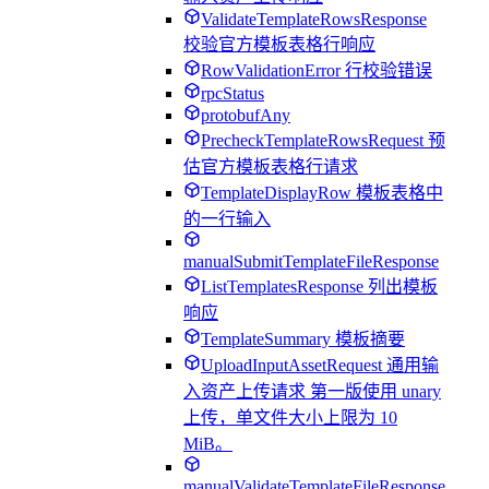
ValidateTemplateRowsResponse
校验官方模板表格行响应
RowValidationError 行校验错误
rpcStatus
protobufAny
PrecheckTemplateRowsRequest 预
估官方模板表格行请求
TemplateDisplayRow 模板表格中
的一行输入
manualSubmitTemplateFileResponse
ListTemplatesResponse 列出模板
响应
TemplateSummary 模板摘要
UploadInputAssetRequest 通用输
入资产上传请求 第一版使用 unary
上传，单文件大小上限为 10
MiB。
manualValidateTemplateFileResponse