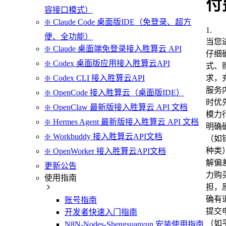
付
容接口模式）
❇️ Claude Code 桌面版IDE（免登录、超方
1
.
便、全功能）
当您
❇️ Claude 桌面端免登录接入胜算云 API
仔细
❇️ Codex 桌面版应用接入胜算云API
式、
求，
❇️ Codex CLI 接入胜算云API
服务
❇️ OpenCode 接入胜算云（桌面版IDE）
时优
❇️ OpenClaw 最新版接入胜算云 API 文档
模力
❇️ Hermes Agent 最新版接入胜算云 API 文档
明确
❇️ Workbuddy 接入胜算云API文档
（如
种类
❇️ OpenWorker 接入胜算云API文档
解偏
更新公告
力购
使用指南
担，
确有
账号指南
提交
开发者快速入门指南
（如
N8N-Nodes-Shengsuanyun 安装使用指南