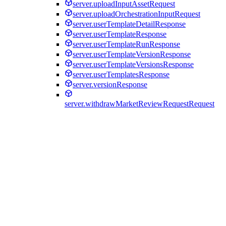
server.uploadInputAssetRequest
server.uploadOrchestrationInputRequest
server.userTemplateDetailResponse
server.userTemplateResponse
server.userTemplateRunResponse
server.userTemplateVersionResponse
server.userTemplateVersionsResponse
server.userTemplatesResponse
server.versionResponse
server.withdrawMarketReviewRequestRequest