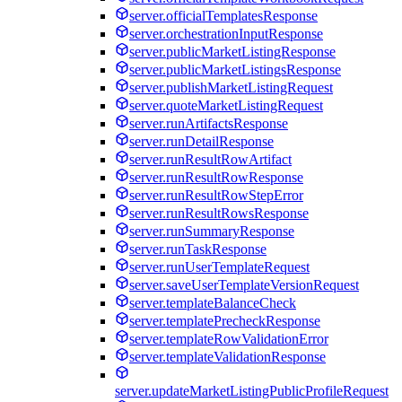
server.officialTemplatesResponse
server.orchestrationInputResponse
server.publicMarketListingResponse
server.publicMarketListingsResponse
server.publishMarketListingRequest
server.quoteMarketListingRequest
server.runArtifactsResponse
server.runDetailResponse
server.runResultRowArtifact
server.runResultRowResponse
server.runResultRowStepError
server.runResultRowsResponse
server.runSummaryResponse
server.runTaskResponse
server.runUserTemplateRequest
server.saveUserTemplateVersionRequest
server.templateBalanceCheck
server.templatePrecheckResponse
server.templateRowValidationError
server.templateValidationResponse
server.updateMarketListingPublicProfileRequest