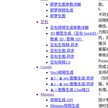
款。
即梦生图参数详解
6
.
即梦视频生成
不同
即梦生图
间限
豆包
微信
豆包视频生成参数详解
力购
3D 模型生成（豆包 Seed3D /
的，
数美 3D / 影眸 3D）
情况
豆包生视频-异步
客服
豆包生图-异步
审核
豆包生图-同步
Pay
豆包视频2.0
完成
Google
支持
Veo3视频生成
（仅
🍌1 / 🍌 pro 图像生成-异步
服，
🍌1 / 🍌 pro 图像生成-同步
处理
🍌 1 图像生成-Chat接口
7
.
Minimax
因计
视频生成 API
请时
Minimax视频生成