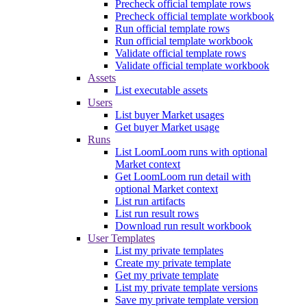
Precheck official template rows
Precheck official template workbook
Run official template rows
Run official template workbook
Validate official template rows
Validate official template workbook
Assets
List executable assets
Users
List buyer Market usages
Get buyer Market usage
Runs
List LoomLoom runs with optional
Market context
Get LoomLoom run detail with
optional Market context
List run artifacts
List run result rows
Download run result workbook
User Templates
List my private templates
Create my private template
Get my private template
List my private template versions
Save my private template version