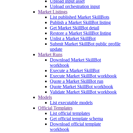
Upload input asset
Upload orchestration input
Market Listings
List published Market SkillBots
Publish a Market SkillBot listing
Get Market SkillBot detail
Restore a Market SkillBot listing
Unlist a Market SkillBot
Submit Market SkillBot public profile
update
Market Runs
Download Market SkillBot
workbook
Execute a Market SkillBot
Execute Market SkillBot workbook
Quote a Market SkillBot run
Quote Market SkillBot workbook
Validate Market SkillBot workbook
Models
List executable models
Official Templates
List official templates
Get official template schema
Download official template
workbook