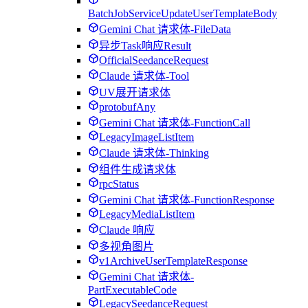
BatchJobServiceUpdateUserTemplateBody
Gemini Chat 请求体-FileData
异步Task响应Result
OfficialSeedanceRequest
Claude 请求体-Tool
UV展开请求体
protobufAny
Gemini Chat 请求体-FunctionCall
LegacyImageListItem
Claude 请求体-Thinking
组件生成请求体
rpcStatus
Gemini Chat 请求体-FunctionResponse
LegacyMediaListItem
Claude 响应
多视角图片
v1ArchiveUserTemplateResponse
Gemini Chat 请求体-
PartExecutableCode
LegacySeedanceRequest