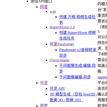
测试API接口
的模
阿里
台“
wan
废流
创建 万相 视频生成任
票状
务
（退
HappyHorse-1.0
5
.
创建 HappyHorse 视频
对公
生成任务
持在
阿里Paraformer
求，
Paraformer-v2音频转录-
下材
异步
营业
Qwen-Image
加盖
千问图像生成/编辑-异
箱：
步
suppo
千问图像编辑-同步
平台
可灵
由合
可灵 API
确认
3D 模型生成（豆包 Seed3D /
用服
数美 3D / 影眸 3D）
款流
即梦