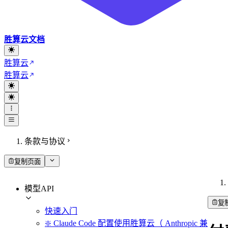
胜算云文档
胜算云
胜算云
条款与协议
复制页面
模型API
复
快速入门
❇️ Claude Code 配置使用胜算云（ Anthropic 兼