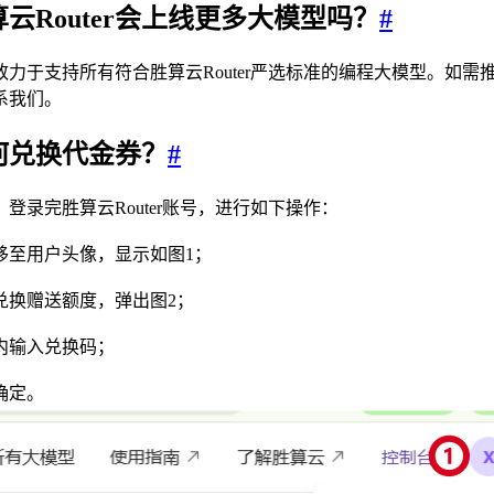
算云Router会上线更多大模型吗？
#
致力于支持所有符合胜算云Router严选标准的编程大模型。如需
系我们。
何兑换代金券？
#
、登录完胜算云Router账号，进行如下操作：
移至用户头像，显示如图1；
兑换赠送额度，弹出图2；
内输入兑换码；
确定。