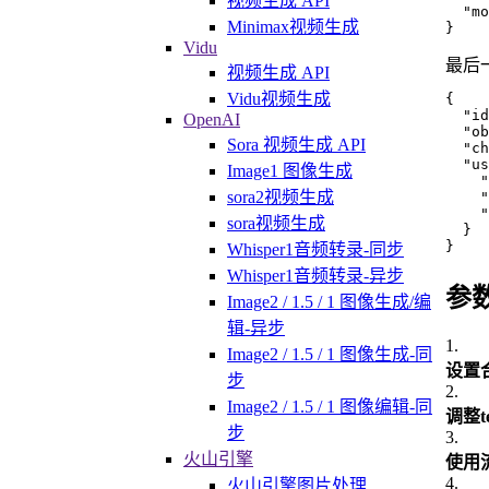
视频生成 API
"mo
Minimax视频生成
}
Vidu
最后
视频生成 API
Vidu视频生成
{
"id
OpenAI
"ob
Sora 视频生成 API
"ch
"us
Image1 图像生成
"
sora2视频生成
"
"
sora视频生成
}
}
Whisper1音频转录-同步
Whisper1音频转录-异步
参
Image2 / 1.5 / 1 图像生成/编
辑-异步
1
.
Image2 / 1.5 / 1 图像生成-同
设置合
步
2
.
Image2 / 1.5 / 1 图像编辑-同
调整te
步
3
.
火山引擎
使用
4
.
火山引擎图片处理