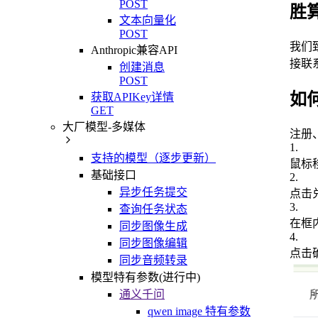
POST
胜
文本向量化
POST
我们
Anthropic兼容API
接联
创建消息
POST
如
获取APIKey详情
GET
大厂模型-多媒体
注册
1
.
支持的模型（逐步更新）
鼠标
基础接口
2
.
异步任务提交
点击
3
.
查询任务状态
在框
同步图像生成
4
.
同步图像编辑
点击
同步音频转录
模型特有参数(进行中)
通义千问
qwen image 特有参数