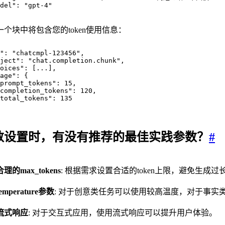
del"
:
"gpt-4"
一个块中将包含您的token使用信息：
"
:
"chatcmpl-123456"
,
ject"
:
"chat.completion.chunk"
,
oices"
:
[
...
]
,
age"
:
{
prompt_tokens"
:
15
,
completion_tokens"
:
120
,
total_tokens"
:
135
数设置时，有没有推荐的最佳实践参数？
#
理的max_tokens
: 根据需求设置合适的token上限，避免生成
mperature参数
: 对于创意类任务可以使用较高温度，对于事实
流式响应
: 对于交互式应用，使用流式响应可以提升用户体验。