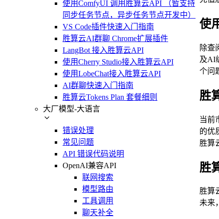
使用ComfyUI 调用胜算云API （暂支持
同步任务节点，异步任务节点开发中）
使
VS Code插件快速入门指南
胜算云AI群聊 Chrome扩展插件
除查
LangBot 接入胜算云API
及A
使用Cherry Studio接入胜算云API
个问
使用LobeChat接入胜算云API
AI群聊快速入门指南
胜
胜算云Tokens Plan 套餐细则
大厂模型-大语言
当前
错误处理
的优
常见问题
胜算
API 错误代码说明
胜算
OpenAI兼容API
联网搜索
模型路由
胜算
工具调用
未来
聊天补全