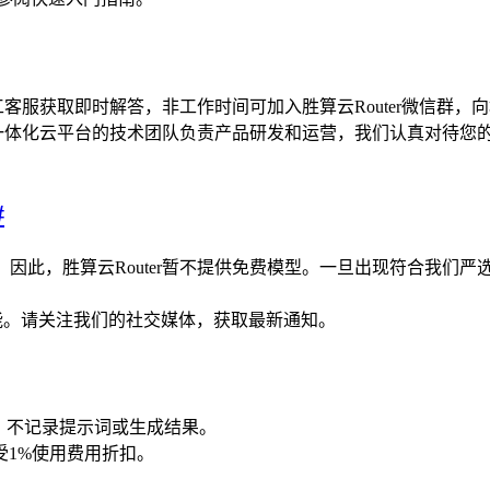
客服获取即时解答，非工作时间可加入胜算云Router微信群，
模型一体化云平台的技术团队负责产品研发和运营，我们认真对待您
#
因此，胜算云Router暂不提供免费模型。一旦出现符合我们严
功能。请关注我们的社交媒体，获取最新通知。
数），不记录提示词或生成结果。
1%使用费用折扣。