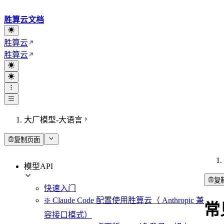
胜算云文档
胜算云
胜算云
大厂模型-大语言
复制页面
模型API
复
快速入门
❇️ Claude Code 配置使用胜算云（ Anthropic 兼
常
容接口模式）