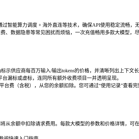
智能算力调度 + 海外直连等技术，确保API使用稳定流畅，
扣费、数据隐患等常见困扰而烦恼，一次充值畅用多款大模型，
标示供应商每百万输入/输出tokens的价格，并清晰列出上下文
平台漏标或虚标，连同所有额外收费项目一并透明呈现。
%的平台费（含税），从您的余额扣除。您可通过“使用记录”查看完
们将从余额中扣除请求费用。每款大模型的参数和价格详情，可
请参阅快速入门指南。