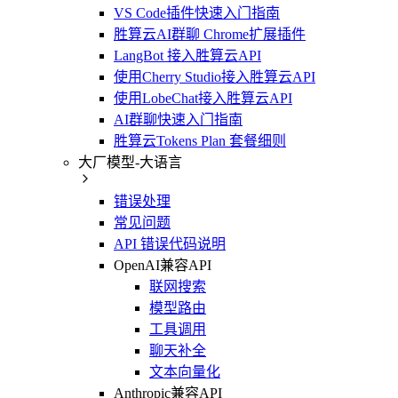
VS Code插件快速入门指南
胜算云AI群聊 Chrome扩展插件
LangBot 接入胜算云API
使用Cherry Studio接入胜算云API
使用LobeChat接入胜算云API
AI群聊快速入门指南
胜算云Tokens Plan 套餐细则
大厂模型-大语言
错误处理
常见问题
API 错误代码说明
OpenAI兼容API
联网搜索
模型路由
工具调用
聊天补全
文本向量化
Anthropic兼容API