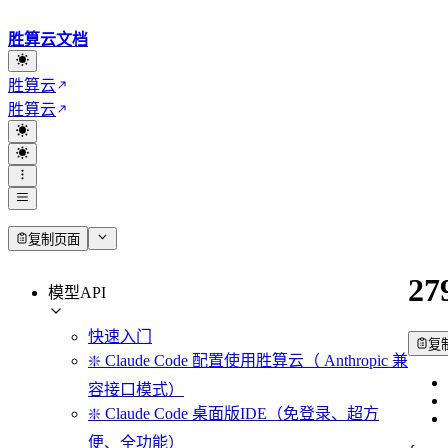
胜算云文档
胜算云
胜算云
复制页面
27
模型API
快速入门
复
❇️ Claude Code 配置使用胜算云（ Anthropic 兼
容接口模式）
❇️ Claude Code 桌面版IDE（免登录、超方
便、全功能）