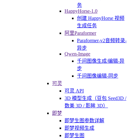
务
HappyHorse-1.0
创建 HappyHorse 视频
生成任务
阿里Paraformer
Paraformer-v2音频转录-
异步
Qwen-Image
千问图像生成/编辑-异
步
千问图像编辑-同步
可灵
可灵 API
3D 模型生成（豆包 Seed3D /
数美 3D / 影眸 3D）
即梦
即梦生图参数详解
即梦视频生成
即梦生图