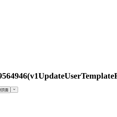
9564946(v1UpdateUserTemplate
制页面