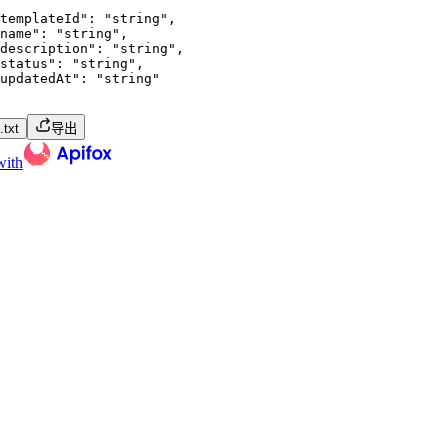
templateId"
:
"string"
,
name"
:
"string"
,
description"
:
"string"
,
status"
:
"string"
,
updatedAt"
:
"string"
txt
导出
with