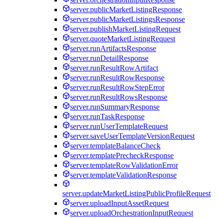
server.publicMarketListingResponse
server.publicMarketListingsResponse
server.publishMarketListingRequest
server.quoteMarketListingRequest
server.runArtifactsResponse
server.runDetailResponse
server.runResultRowArtifact
server.runResultRowResponse
server.runResultRowStepError
server.runResultRowsResponse
server.runSummaryResponse
server.runTaskResponse
server.runUserTemplateRequest
server.saveUserTemplateVersionRequest
server.templateBalanceCheck
server.templatePrecheckResponse
server.templateRowValidationError
server.templateValidationResponse
server.updateMarketListingPublicProfileRequest
server.uploadInputAssetRequest
server.uploadOrchestrationInputRequest