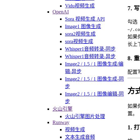
Vidu视频生成
7.
OpenAI
Sora 视频生成 API
勾选
Image1 图像生成
~/.co
sora2视频生成
如果
sora视频生成
长上
Whisper1音频转录-同步
Whisper1音频转录-异步
8.
Image2 / 1.5 / 1 图像生成/编
辑-异步
配置
Image2 / 1.5 / 1 图像生成-同
步
方式
Image2 / 1.5 / 1 图像编辑-同
步
如果你
火山引擎
置。
火山引擎图片处理
Runway
1. 
视频生成
文本生成音频