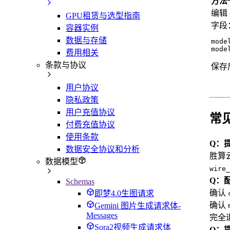
方法一
编辑
GPU租赁与选型指南
字段
容器实例
数据与存储
mode
mode
费用相关
条款与协议
保存
用户协议
隐私政策
用户充值协议
常
付费充值协议
使用条款
Q：
数据安全协议和分析
胜算
数据模型
wire_
Q：配
Schemas
确认
即梦4.0生图请求
确认
Gemini 图片生成请求体-
Messages
完全
Sora2视频生成请求体
Q：提