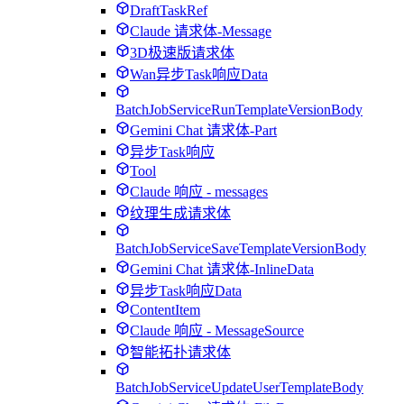
DraftTaskRef
Claude 请求体-Message
3D极速版请求体
Wan异步Task响应Data
BatchJobServiceRunTemplateVersionBody
Gemini Chat 请求体-Part
异步Task响应
Tool
Claude 响应 - messages
纹理生成请求体
BatchJobServiceSaveTemplateVersionBody
Gemini Chat 请求体-InlineData
异步Task响应Data
ContentItem
Claude 响应 - MessageSource
智能拓扑请求体
BatchJobServiceUpdateUserTemplateBody