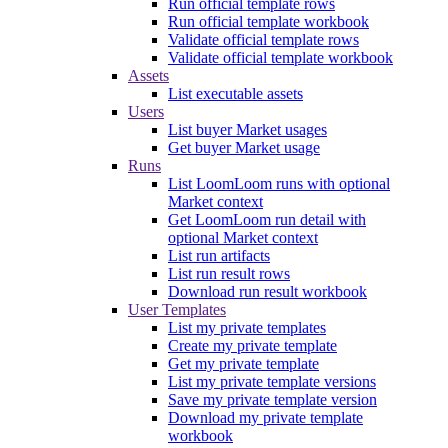
Run official template rows
Run official template workbook
Validate official template rows
Validate official template workbook
Assets
List executable assets
Users
List buyer Market usages
Get buyer Market usage
Runs
List LoomLoom runs with optional
Market context
Get LoomLoom run detail with
optional Market context
List run artifacts
List run result rows
Download run result workbook
User Templates
List my private templates
Create my private template
Get my private template
List my private template versions
Save my private template version
Download my private template
workbook