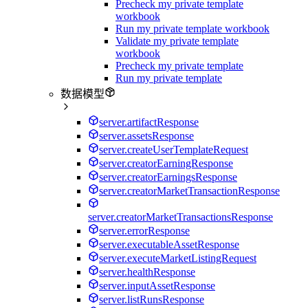
Precheck my private template
workbook
Run my private template workbook
Validate my private template
workbook
Precheck my private template
Run my private template
数据模型
server.artifactResponse
server.assetsResponse
server.createUserTemplateRequest
server.creatorEarningResponse
server.creatorEarningsResponse
server.creatorMarketTransactionResponse
server.creatorMarketTransactionsResponse
server.errorResponse
server.executableAssetResponse
server.executeMarketListingRequest
server.healthResponse
server.inputAssetResponse
server.listRunsResponse