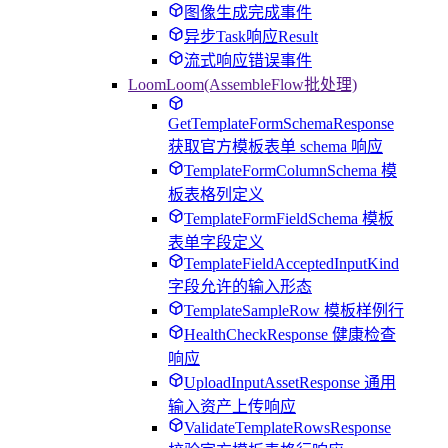
图像生成完成事件
异步Task响应Result
流式响应错误事件
LoomLoom(AssembleFlow批处理)
GetTemplateFormSchemaResponse
获取官方模板表单 schema 响应
TemplateFormColumnSchema 模
板表格列定义
TemplateFormFieldSchema 模板
表单字段定义
TemplateFieldAcceptedInputKind
字段允许的输入形态
TemplateSampleRow 模板样例行
HealthCheckResponse 健康检查
响应
UploadInputAssetResponse 通用
输入资产上传响应
ValidateTemplateRowsResponse