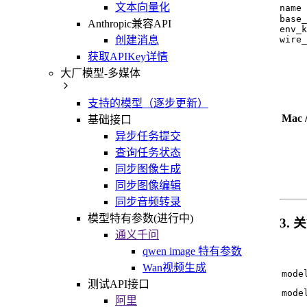
文本向量化
name
base_
Anthropic兼容API
env_k
创建消息
wire_
获取APIKey详情
大厂模型-多媒体
支持的模型（逐步更新）
Mac 
基础接口
异步任务提交
查询任务状态
同步图像生成
同步图像编辑
同步音频转录
模型特有参数(进行中)
3.
通义千问
qwen image 特有参数
Wan视频生成
mode
测试API接口
mode
阿里