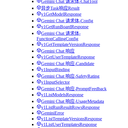
Gemini Chat 请求体-ChatTool
异步Task响应Result
v1GetModelResponse
Gemini Chat 请求体-Config
v1GetRunBoardResponse
Gemini Chat 请求体-
FunctionCallingConfig
v1GetTemplateVersionResponse
Gemini Chat 响应
v1GetUserTemplateResponse
Gemini Chat 响应-Candidate
v1InputBinding
Gemini Chat 响应-SafetyRating
v1InputSelector
Gemini Chat 响应-PromptFeedback
v1ListModelsResponse
Gemini Chat 响应-UsageMetadata
v1ListRunResultRowsResponse
GeminiError
v1ListTemplateVersionsResponse
v1ListUserTemplatesResponse