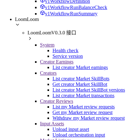
v1WorkflowDefinition
v1WorkflowRunBalanceCheck
v1WorkflowRunSummary
LoomLoom
LoomLoomV0.3.0 接口
System
Health check
Service version
Creator Earnings
List creator Market earnings
Creators
List creator Market SkillBots
Get creator Market SkillBot
List creator Market SkillBot versions
List creator Market transactions
Creator Reviews
List my Market review requests
Get my Market review request
Withdraw my Market review request
Input Assets
Upload input asset
Upload orchestration input