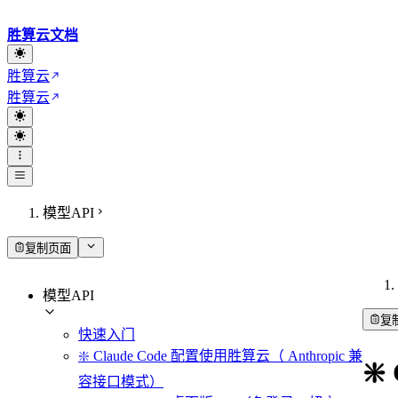
胜算云文档
胜算云
胜算云
模型API
复制页面
模型API
复
快速入门
❇️ Claude Code 配置使用胜算云（ Anthropic 兼
❇
容接口模式）