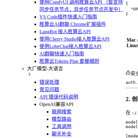
使用ComfyUI 调用胜算云API （暂支持
{
同步任务节点，异步任务节点开发中）
"OP
}
VS Code插件快速入门指南
胜算云AI群聊 Chrome扩展插件
LangBot 接入胜算云API
使用Cherry Studio接入胜算云API
Mac 
Linu
使用LobeChat接入胜算云API
AI群聊快速入门指南
胜算云Tokens Plan 套餐细则
大厂模型-大语言
安
错误处理
auth.
常见问题
API 错误代码说明
2. 创
OpenAI兼容API
联网搜索
在
~/
模型路由
model
工具调用
model
聊天补全
[mode