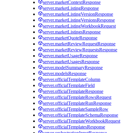
server.marketContextResponse
server.marketListingResponse
server.marketListingVersionResponse
server.marketListingVersionsResponse
server.marketListingWorkbookRequest
server.marketListingsResponse
server.marketQuoteResponse
server.marketReviewRequestResponse
server.marketReviewRequestsResponse
server.marketUsageResponse
server.marketUsagesResponse
server.modelSummaryResponse
server.modelsResponse
server.officialTemplateColumn
server.officialTemplateField
server.officialTemplateResponse
server.officialTemplateRowsRequest
server.officialTemplateRunResponse
server.officialTemplateSampleRow
server.officialTemplateSchemaResponse
server.officialTemplateWorkbookRequest
server.officialTemplatesResponse
server.orchestrationInputResponse