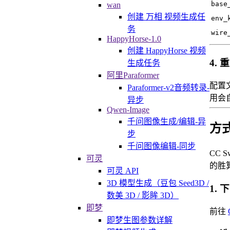
base
wan
创建 万相 视频生成任
env_
务
wire
HappyHorse-1.0
创建 HappyHorse 视频
4.
生成任务
阿里Paraformer
配置
Paraformer-v2音频转录-
用会
异步
Qwen-Image
千问图像生成/编辑-异
方式
步
千问图像编辑-同步
CC 
可灵
的胜
可灵 API
3D 模型生成（豆包 Seed3D /
1. 
数美 3D / 影眸 3D）
即梦
前往
即梦生图参数详解