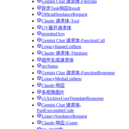
Gemini Chat 请求体-FileData
异步Task响应Result
OfficialSeedanceRequest
Claude 请求体-Tool
UV展开请求体
protobufAny
Gemini Chat 请求体-FunctionCall
LegacyImageListItem
Claude 请求体-Thinking
组件生成请求体
rpcStatus
Gemini Chat 请求体-FunctionResponse
LegacyMediaListItem
Claude 响应
多视角图片
v1ArchiveUserTemplateResponse
Gemini Chat 请求体-
PartExecutableCode
LegacySeedanceRequest
Claude 响应-Usage