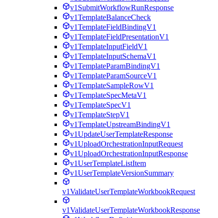
v1SubmitWorkflowRunResponse
v1TemplateBalanceCheck
v1TemplateFieldBindingV1
v1TemplateFieldPresentationV1
v1TemplateInputFieldV1
v1TemplateInputSchemaV1
v1TemplateParamBindingV1
v1TemplateParamSourceV1
v1TemplateSampleRowV1
v1TemplateSpecMetaV1
v1TemplateSpecV1
v1TemplateStepV1
v1TemplateUpstreamBindingV1
v1UpdateUserTemplateResponse
v1UploadOrchestrationInputRequest
v1UploadOrchestrationInputResponse
v1UserTemplateListItem
v1UserTemplateVersionSummary
v1ValidateUserTemplateWorkbookRequest
v1ValidateUserTemplateWorkbookResponse