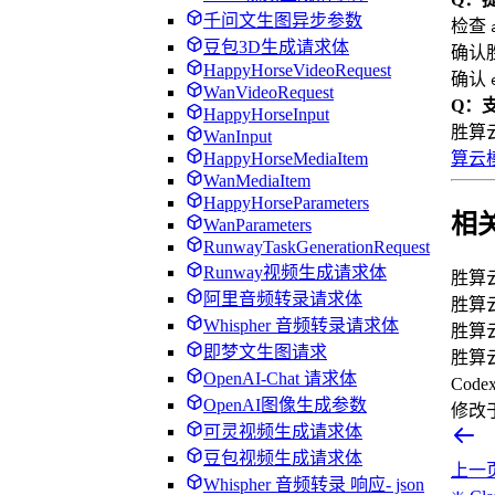
千问文生图异步参数
检查
豆包3D生成请求体
确认
HappyHorseVideoRequest
确认
WanVideoRequest
Q：
HappyHorseInput
胜算云
WanInput
算云
HappyHorseMediaItem
WanMediaItem
HappyHorseParameters
相
WanParameters
RunwayTaskGenerationRequest
Runway视频生成请求体
胜算
阿里音频转录请求体
胜算
Whispher 音频转录请求体
胜算云
即梦文生图请求
胜算
OpenAI-Chat 请求体
Cod
OpenAI图像生成参数
修改
可灵视频生成请求体
豆包视频生成请求体
上一
Whispher 音频转录 响应- json