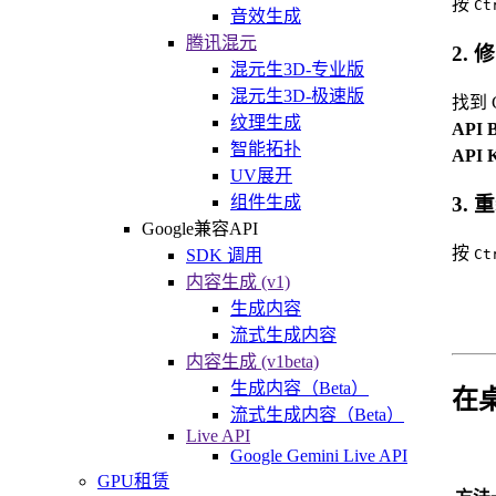
按
Ct
音效生成
腾讯混元
2.
混元生3D-专业版
混元生3D-极速版
找到 
纹理生成
API 
智能拓扑
API 
UV展开
组件生成
3. 
Google兼容API
按
SDK 调用
Ct
内容生成 (v1)
生成内容
流式生成内容
内容生成 (v1beta)
生成内容（Beta）
在
流式生成内容（Beta）
Live API
Google Gemini Live API
GPU租赁