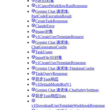
File3D对象
v1CancelWorkflowRunResponse
Gemini Chat 请求体-
PartCodeExecutionResult
CreateTaskResponse
ClaudeError
Image对象
v1CreateUserTemplateRequest
Gemini Chat 请求体-
ChatGenerationConfig
TaskUsage
InputFile3D对象
v1CreateUserTemplateResponse
Gemini Chat 请求体-ThinkingConfig
TaskQueryResponse
异步Task响应
v1DefaultModelRefV1
Gemini Chat 请求体-ChatSafetySettings
异步Task响应Data
v1DownloadUserTemplateWorkbookResponse