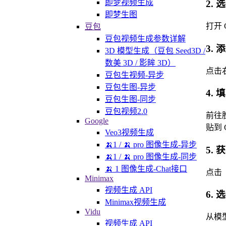
即梦视频生成
2. 
即梦生图
打开 
豆包
豆包视频生成参数详解
3.
3D 模型生成（豆包 Seed3D /
数美 3D / 影眸 3D）
点击
豆包生视频-异步
豆包生图-异步
4. 
豆包生图-同步
豆包视频2.0
前往
Google
贴到 C
Veo3视频生成
🍌1 / 🍌 pro 图像生成-异步
5.
🍌1 / 🍌 pro 图像生成-同步
🍌 1 图像生成-Chat接口
点击
Minimax
视频生成 API
6.
Minimax视频生成
Vidu
从模
视频生成 API