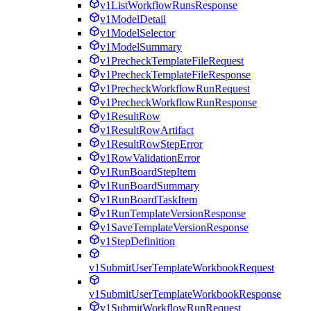
v1ListWorkflowRunsResponse
v1ModelDetail
v1ModelSelector
v1ModelSummary
v1PrecheckTemplateFileRequest
v1PrecheckTemplateFileResponse
v1PrecheckWorkflowRunRequest
v1PrecheckWorkflowRunResponse
v1ResultRow
v1ResultRowArtifact
v1ResultRowStepError
v1RowValidationError
v1RunBoardStepItem
v1RunBoardSummary
v1RunBoardTaskItem
v1RunTemplateVersionResponse
v1SaveTemplateVersionResponse
v1StepDefinition
v1SubmitUserTemplateWorkbookRequest
v1SubmitUserTemplateWorkbookResponse
v1SubmitWorkflowRunRequest