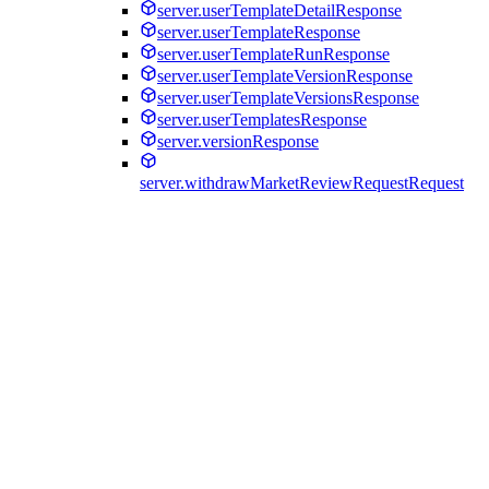
server.userTemplateDetailResponse
server.userTemplateResponse
server.userTemplateRunResponse
server.userTemplateVersionResponse
server.userTemplateVersionsResponse
server.userTemplatesResponse
server.versionResponse
server.withdrawMarketReviewRequestRequest