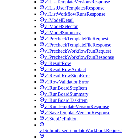
v1ListTemplateVersionsResponse
v1ListUserTemplatesResponse
v1ListWorkflowRunsResponse
v1ModelDetail
v1ModelSelector
v1ModelSummary
v1PrecheckTemplateFileRequest
v1PrecheckTemplateFileResponse
v1PrecheckWorkflowRunRequest
v1PrecheckWorkflowRunResponse
v1ResultRow
v1ResultRowArtifact
v1ResultRowStepError
v1RowValidationError
v1RunBoardStepItem
v1RunBoardSummary
v1RunBoardTaskItem
v1RunTemplateVersionResponse
v1SaveTemplateVersionResponse
v1StepDefinition
v1SubmitUserTemplateWorkbookRequest