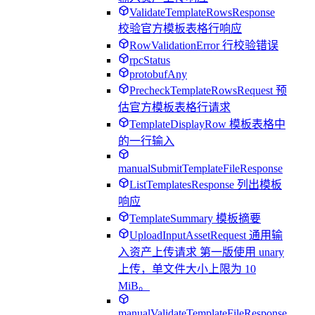
ValidateTemplateRowsResponse
校验官方模板表格行响应
RowValidationError 行校验错误
rpcStatus
protobufAny
PrecheckTemplateRowsRequest 预
估官方模板表格行请求
TemplateDisplayRow 模板表格中
的一行输入
manualSubmitTemplateFileResponse
ListTemplatesResponse 列出模板
响应
TemplateSummary 模板摘要
UploadInputAssetRequest 通用输
入资产上传请求 第一版使用 unary
上传，单文件大小上限为 10
MiB。
manualValidateTemplateFileResponse