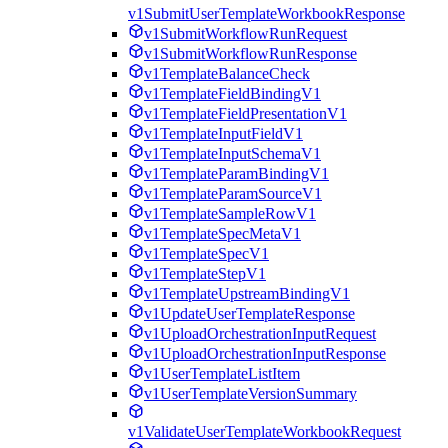
v1SubmitUserTemplateWorkbookResponse
v1SubmitWorkflowRunRequest
v1SubmitWorkflowRunResponse
v1TemplateBalanceCheck
v1TemplateFieldBindingV1
v1TemplateFieldPresentationV1
v1TemplateInputFieldV1
v1TemplateInputSchemaV1
v1TemplateParamBindingV1
v1TemplateParamSourceV1
v1TemplateSampleRowV1
v1TemplateSpecMetaV1
v1TemplateSpecV1
v1TemplateStepV1
v1TemplateUpstreamBindingV1
v1UpdateUserTemplateResponse
v1UploadOrchestrationInputRequest
v1UploadOrchestrationInputResponse
v1UserTemplateListItem
v1UserTemplateVersionSummary
v1ValidateUserTemplateWorkbookRequest