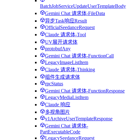
BatchJobServiceUpdateUserTemplateBody
Gemini Chat 请求体-FileData
异步Task响应Result
OfficialSeedanceRequest
Claude 请求体-Tool
UV展开请求体
protobufAny
Gemini Chat 请求体-FunctionCall
LegacyImageListItem
Claude 请求体-Thinking
组件生成请求体
rpcStatus
Gemini Chat 请求体-FunctionResponse
LegacyMediaListItem
Claude 响应
多视角图片
v1ArchiveUserTemplateResponse
Gemini Chat 请求体-
PartExecutableCode
LegacySeedanceRequest