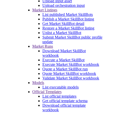
Upload input asset
Upload orchestration input
Market Listings
List published Market SkillBots
Publish a Market SkillBot listing
Get Market SkillBot detail
Restore a Market SkillBot listing
Unlist a Market SkillBot
Submit Market SkillBot public profile
update
Market Runs
Download Market SkillBot
workbook
Execute a Market SkillBot
Execute Market SkillBot workbook
Quote a Market SkillBot run
Quote Market SkillBot workbook
Validate Market SkillBot workbook
Models
List executable models
Official Templates
List official templates
Get official template schema
Download official template
workbook