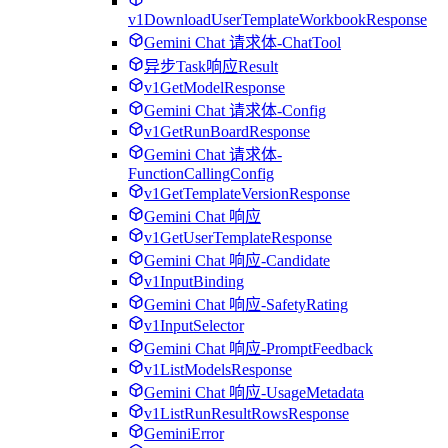
v1DownloadUserTemplateWorkbookResponse
Gemini Chat 请求体-ChatTool
异步Task响应Result
v1GetModelResponse
Gemini Chat 请求体-Config
v1GetRunBoardResponse
Gemini Chat 请求体-
FunctionCallingConfig
v1GetTemplateVersionResponse
Gemini Chat 响应
v1GetUserTemplateResponse
Gemini Chat 响应-Candidate
v1InputBinding
Gemini Chat 响应-SafetyRating
v1InputSelector
Gemini Chat 响应-PromptFeedback
v1ListModelsResponse
Gemini Chat 响应-UsageMetadata
v1ListRunResultRowsResponse
GeminiError