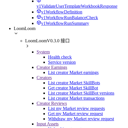
v1ValidateUserTemplateWorkbookResponse
v1WorkflowDefinition
v1WorkflowRunBalanceCheck
v1WorkflowRunSummary
LoomLoom
LoomLoomV0.3.0 接口
System
Health check
Service version
Creator Earnings
List creator Market earnings
Creators
List creator Market SkillBots
Get creator Market SkillBot
List creator Market SkillBot versions
List creator Market transactions
Creator Reviews
List my Market review requests
Get my Market review request
Withdraw my Market review request
Input Assets