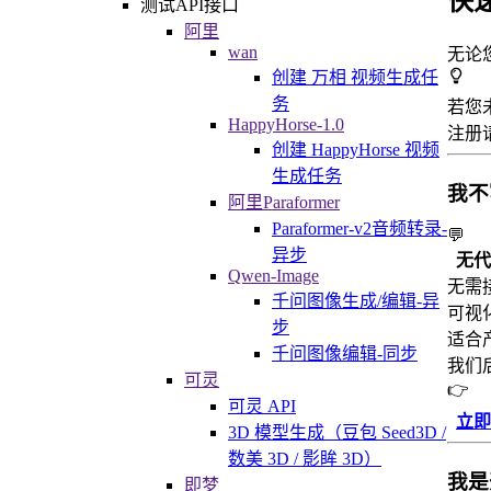
快
测试API接口
阿里
wan
无论
创建 万相 视频生成任
务
若您
HappyHorse-1.0
注册
创建 HappyHorse 视频
生成任务
我不
阿里Paraformer
Paraformer-v2音频转录-
💬
异步
无代
Qwen-Image
无需
千问图像生成/编辑-异
可视
步
适合
千问图像编辑-同步
我们
可灵
👉
可灵 API
立即
3D 模型生成（豆包 Seed3D /
数美 3D / 影眸 3D）
我是
即梦