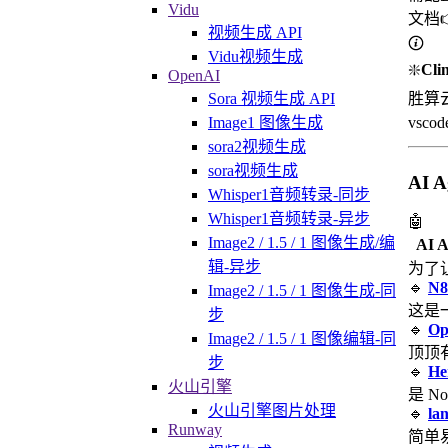
Vidu
文档
视频生成 API
Vidu视频生成
❇️
Cli
OpenAI
Sora 视频生成 API
胜算云
Image1 图像生成
vsc
sora2视频生成
sora视频生成
AI 
Whisper1音频转录-同步
Whisper1音频转录-异步
🤖
Image2 / 1.5 / 1 图像生成/编
AI 
辑-异步
为了
🔹
N8
Image2 / 1.5 / 1 图像生成-同
这是
步
🔹
Op
Image2 / 1.5 / 1 图像编辑-同
顶顶
步
🔹
He
火山引擎
是 N
火山引擎图片处理
🔹
la
Runway
简单易