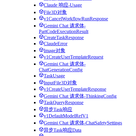
Claude 响应-Usage
File3D对象
v1CancelWorkflowRunResponse
Gemini Chat 请求体-
PartCodeExecutionResult
CreateTaskResponse
ClaudeError
Image对象
v1CreateUserTemplateRequest
Gemini Chat 请求体-
ChatGenerationConfig
TaskUsage
InputFile3D对象
v1CreateUserTemplateResponse
Gemini Chat 请求体-ThinkingConfig
TaskQueryResponse
异步Task响应
v1DefaultModelRefV1
Gemini Chat 请求体-ChatSafetySettings
异步Task响应Data