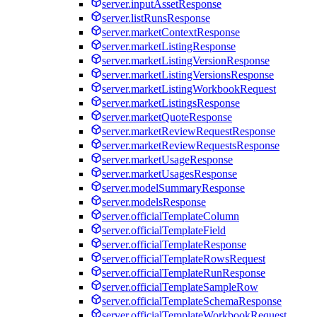
server.inputAssetResponse
server.listRunsResponse
server.marketContextResponse
server.marketListingResponse
server.marketListingVersionResponse
server.marketListingVersionsResponse
server.marketListingWorkbookRequest
server.marketListingsResponse
server.marketQuoteResponse
server.marketReviewRequestResponse
server.marketReviewRequestsResponse
server.marketUsageResponse
server.marketUsagesResponse
server.modelSummaryResponse
server.modelsResponse
server.officialTemplateColumn
server.officialTemplateField
server.officialTemplateResponse
server.officialTemplateRowsRequest
server.officialTemplateRunResponse
server.officialTemplateSampleRow
server.officialTemplateSchemaResponse
server.officialTemplateWorkbookRequest