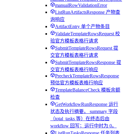
manualRowValidationError
ListRunArtifactsResponse 产物查
询响应
ArtifactEntry 单个产物条目
ValidateTemplateRowsRequest 校
验官方模板表格行请求
SubmitTemplateRowsRequest 提
交官方模板表格行请求
SubmitTemplateRowsResponse 提
交官方模板表格行响应
PrecheckTemplateRowsResponse
预估官方模板表格行响应
TemplateBalanceCheck 模板余额
检查
GetWorkflowRunResponse 运行
状态及执行摘要。 summary 字段
（total_tasks 等）在终态后由
workflow 回写；运行中时为 0。
ListRunTasksResponse 任务列表