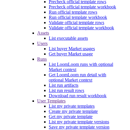
Precheck official template rows
Precheck official template workbook
Run official template rows
Run official template workbook
Validate official template rows
Validate official template workbook
Assets
List executable assets
Users
List buyer Market usages
Get buyer Market usage
Runs
List LoomLoom runs with optional
Market context
Get LoomLoom run detail with
optional Market context
List run artifacts
List run result rows
Download run result workbook
User Templates
List my private templates
Create my private template
Get my private template
List my private template versions
Save my private template version