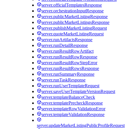
server.officialTemplatesResponse
server.orchestrationInputResponse
server.publicMarketListingResponse
server.publicMarketListingsResponse
server.publishMarketListingRequest
server.quoteMarketListingRequest
server.runArtifactsResponse
server.runDetailResponse
server.runResultRowArtifact
server.runResultRowResponse
server.runResultRowStepError
server.runResultRowsResponse
server.runSummaryResponse
server.runTaskResponse
server.runUserTemplateRequest
server.saveUserTemplateVersionRequest
server.templateBalanceCheck
server.templatePrecheckResponse
server.templateRowValidationError
server.templateValidationResponse
server.updateMarketListingPublicProfileRequest