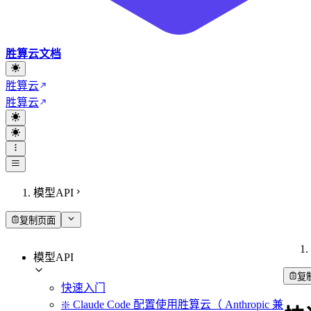
胜算云文档
胜算云
胜算云
模型API
复制页面
模型API
复
快速入门
❇️ Claude Code 配置使用胜算云（ Anthropic 兼