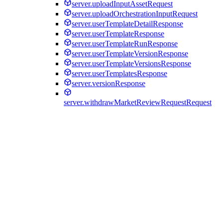
server.uploadInputAssetRequest
server.uploadOrchestrationInputRequest
server.userTemplateDetailResponse
server.userTemplateResponse
server.userTemplateRunResponse
server.userTemplateVersionResponse
server.userTemplateVersionsResponse
server.userTemplatesResponse
server.versionResponse
server.withdrawMarketReviewRequestRequest