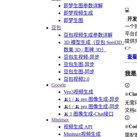
即梦生图参数详解
💻
即梦视频生成
开发
即梦生图
一个
豆包
平台
豆包视频生成参数详解
提供
3D 模型生成（豆包 Seed3D /
👉
数美 3D / 影眸 3D）
查看
豆包生视频-异步
豆包生图-异步
豆包生图-同步
我是
豆包视频2.0
Google
Veo3视频生成
❇️
Cl
🍌1 / 🍌 pro 图像生成-异步
无需环
🍌1 / 🍌 pro 图像生成-同步
文档
🍌 1 图像生成-Chat接口
Minimax
❇️
Co
视频生成 API
Minimax视频生成
需配置