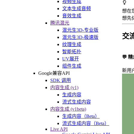
视频生成
文本生成音频
想在
音效生成
想先
腾讯混元
混元生3D-专业版
交
混元生3D-极速版
纹理生成
智能拓扑
💬
UV展开
组件生成
新用
Google兼容API
SDK 调用
内容生成 (v1)
生成内容
流式生成内容
内容生成 (v1beta)
生成内容（Beta）
流式生成内容（Beta）
Live API