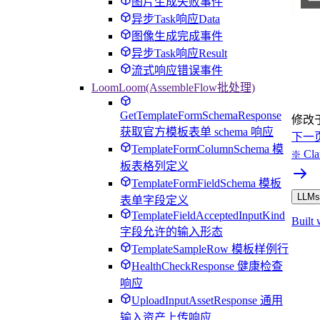
图片生成失败事件
异步Task响应Data
图像生成完成事件
异步Task响应Result
流式响应错误事件
LoomLoom(AssembleFlow批处理)
GetTemplateFormSchemaResponse
修改
获取官方模板表单 schema 响应
下一
TemplateFormColumnSchema 模
❇️ 
板表格列定义
TemplateFormFieldSchema 模板
LLMs.
表单字段定义
TemplateFieldAcceptedInputKind
Built 
字段允许的输入形态
TemplateSampleRow 模板样例行
HealthCheckResponse 健康检查
响应
UploadInputAssetResponse 通用
输入资产上传响应