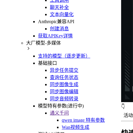
工具调用
聊天补全
文本向量化
Anthropic兼容API
创建消息
获取APIKey详情
大厂模型-多媒体
支持的模型（逐步更新）
基础接口
异步任务提交
查询任务状态
同步图像生成
同步图像编辑
同步音频转录
模型特有参数(进行中)
👇
通义千问
活动
qwen image 特有参数
Wan视频生成