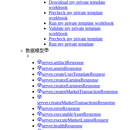
Download my private template
workbook
Precheck my private template
workbook
Run my private template workbook
Validate my private template
workbook
Precheck my private template
Run my private template
数据模型
server.artifactResponse
server.assetsResponse
server.createUserTemplateRequest
server.creatorEarningResponse
server.creatorEarningsResponse
server.creatorMarketTransactionResponse
server.creatorMarketTransactionsResponse
server.errorResponse
server.executableAssetResponse
server.executeMarketListingRequest
server.healthResponse