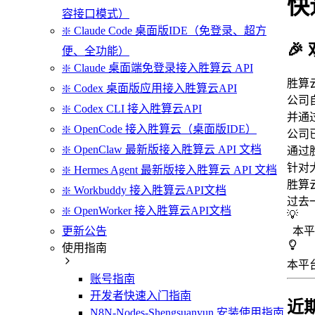
快
容接口模式）
❇️ Claude Code 桌面版IDE（免登录、超方
🎉
便、全功能）
❇️ Claude 桌面端免登录接入胜算云 API
胜算
❇️ Codex 桌面版应用接入胜算云API
公司自研
❇️ Codex CLI 接入胜算云API
并通
❇️ OpenCode 接入胜算云（桌面版IDE）
公司
❇️ OpenClaw 最新版接入胜算云 API 文档
通过
针对大
❇️ Hermes Agent 最新版接入胜算云 API 文档
胜算
❇️ Workbuddy 接入胜算云API文档
过去
❇️ OpenWorker 接入胜算云API文档
💡
更新公告
本平
使用指南
本平
账号指南
开发者快速入门指南
近
N8N-Nodes-Shengsuanyun 安装使用指南