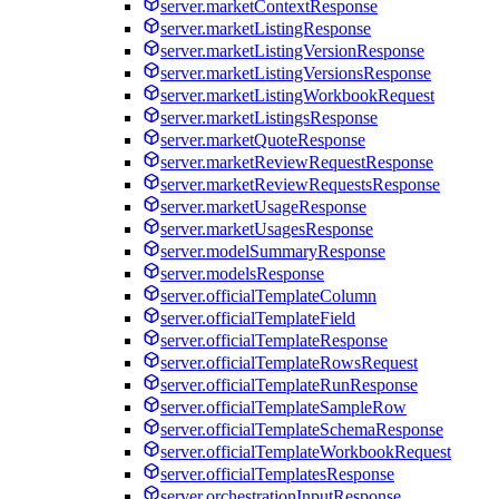
server.marketContextResponse
server.marketListingResponse
server.marketListingVersionResponse
server.marketListingVersionsResponse
server.marketListingWorkbookRequest
server.marketListingsResponse
server.marketQuoteResponse
server.marketReviewRequestResponse
server.marketReviewRequestsResponse
server.marketUsageResponse
server.marketUsagesResponse
server.modelSummaryResponse
server.modelsResponse
server.officialTemplateColumn
server.officialTemplateField
server.officialTemplateResponse
server.officialTemplateRowsRequest
server.officialTemplateRunResponse
server.officialTemplateSampleRow
server.officialTemplateSchemaResponse
server.officialTemplateWorkbookRequest
server.officialTemplatesResponse
server.orchestrationInputResponse