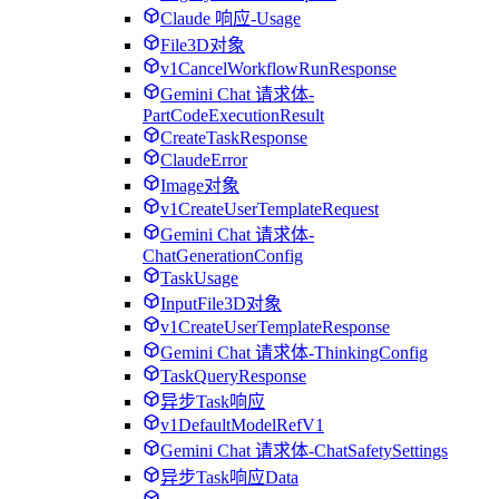
Claude 响应-Usage
File3D对象
v1CancelWorkflowRunResponse
Gemini Chat 请求体-
PartCodeExecutionResult
CreateTaskResponse
ClaudeError
Image对象
v1CreateUserTemplateRequest
Gemini Chat 请求体-
ChatGenerationConfig
TaskUsage
InputFile3D对象
v1CreateUserTemplateResponse
Gemini Chat 请求体-ThinkingConfig
TaskQueryResponse
异步Task响应
v1DefaultModelRefV1
Gemini Chat 请求体-ChatSafetySettings
异步Task响应Data