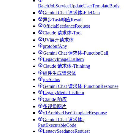
BatchJobServiceUpdateUserTemplateBody
Gemini Chat 请求体-FileData
异步Task响应Result
OfficialSeedanceRequest
Claude 请求体-Tool
UV展开请求体
protobufAny
Gemini Chat 请求体-FunctionCall
LegacyImageListItem
Claude 请求体-Thinking
组件生成请求体
rpcStatus
Gemini Chat 请求体-FunctionResponse
LegacyMediaListItem
Claude 响应
多视角图片
v1ArchiveUserTemplateResponse
Gemini Chat 请求体-
PartExecutableCode
LegacySeedanceRequest