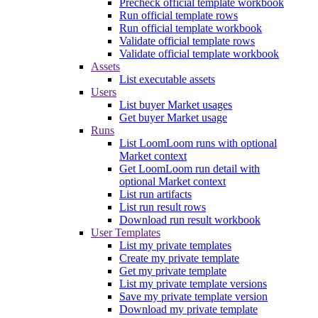
Precheck official template workbook
Run official template rows
Run official template workbook
Validate official template rows
Validate official template workbook
Assets
List executable assets
Users
List buyer Market usages
Get buyer Market usage
Runs
List LoomLoom runs with optional
Market context
Get LoomLoom run detail with
optional Market context
List run artifacts
List run result rows
Download run result workbook
User Templates
List my private templates
Create my private template
Get my private template
List my private template versions
Save my private template version
Download my private template