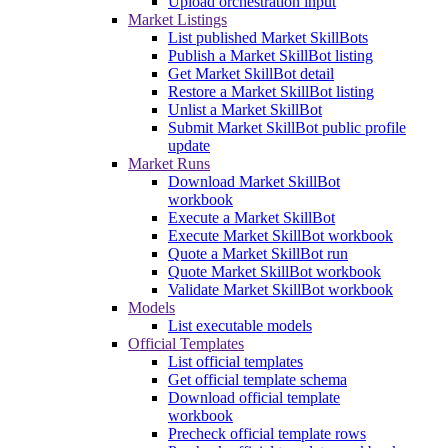
Upload orchestration input
Market Listings
List published Market SkillBots
Publish a Market SkillBot listing
Get Market SkillBot detail
Restore a Market SkillBot listing
Unlist a Market SkillBot
Submit Market SkillBot public profile
update
Market Runs
Download Market SkillBot
workbook
Execute a Market SkillBot
Execute Market SkillBot workbook
Quote a Market SkillBot run
Quote Market SkillBot workbook
Validate Market SkillBot workbook
Models
List executable models
Official Templates
List official templates
Get official template schema
Download official template
workbook
Precheck official template rows