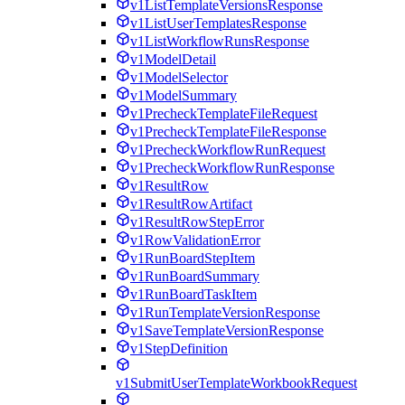
v1ListTemplateVersionsResponse
v1ListUserTemplatesResponse
v1ListWorkflowRunsResponse
v1ModelDetail
v1ModelSelector
v1ModelSummary
v1PrecheckTemplateFileRequest
v1PrecheckTemplateFileResponse
v1PrecheckWorkflowRunRequest
v1PrecheckWorkflowRunResponse
v1ResultRow
v1ResultRowArtifact
v1ResultRowStepError
v1RowValidationError
v1RunBoardStepItem
v1RunBoardSummary
v1RunBoardTaskItem
v1RunTemplateVersionResponse
v1SaveTemplateVersionResponse
v1StepDefinition
v1SubmitUserTemplateWorkbookRequest