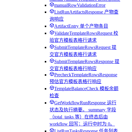
manualRowValidationError
ListRunArtifactsResponse 产物查
询响应
ArtifactEntry 单个产物条目
ValidateTemplateRowsRequest 校
验官方模板表格行请求
SubmitTemplateRowsRequest 提
交官方模板表格行请求
SubmitTemplateRowsResponse 提
交官方模板表格行响应
PrecheckTemplateRowsResponse
预估官方模板表格行响应
TemplateBalanceCheck 模板余额
检查
GetWorkflowRunResponse 运行
状态及执行摘要。 summary 字段
（total_tasks 等）在终态后由
workflow 回写；运行中时为 0。
ListRunTasksResponse 任务列表