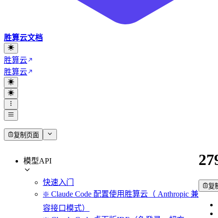
胜算云文档
胜算云
胜算云
复制页面
27
模型API
快速入门
复
❇️ Claude Code 配置使用胜算云（ Anthropic 兼
容接口模式）