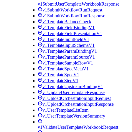
v1SubmitUserTemplateWorkbookResponse
v1SubmitWorkflowRunRequest
v1SubmitWorkflowRunResponse
v1TemplateBalanceCheck
v1TemplateFieldBindingV1
v1TemplateFieldPresentationV1
v1TemplateInputFieldV1
v1TemplateInputSchemaV1
v1TemplateParamBindingV1
v1TemplateParamSourceV1
v1TemplateSampleRowV1
v1TemplateSpecMetaV1
v1TemplateSpecV1
v1TemplateStepV1
v1TemplateUpstreamBindingV1
v1UpdateUserTemplateResponse
v1UploadOrchestrationInputRequest
v1UploadOrchestrationInputResponse
v1UserTemplateListItem
v1UserTemplateVersionSummary
v1ValidateUserTemplateWorkbookRequest