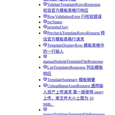
ValidateTemplateRowsResponse
校验官方模板表格行响应
RowValidationError 行校验错误
rpcStatus
protobufAny
PrecheckTemplateRowsRequest 预
估官方模板表格行请求
TemplateDisplayRow 模板表格中
的一行输入
manualSubmitTemplateFileResponse
ListTemplatesResponse 列出模板
响应
TemplateSummary 模板摘要
UploadInputAssetRequest 通用输
入资产上传请求 第一版使用 unary
上传，单文件大小上限为 10
MiB。
manualValidateTemplateFileResponse