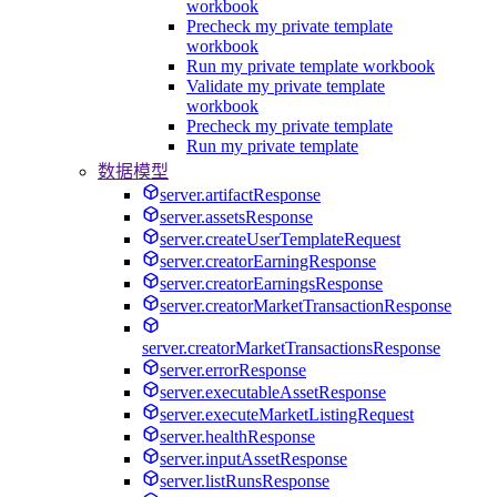
workbook
Precheck my private template
workbook
Run my private template workbook
Validate my private template
workbook
Precheck my private template
Run my private template
数据模型
server.artifactResponse
server.assetsResponse
server.createUserTemplateRequest
server.creatorEarningResponse
server.creatorEarningsResponse
server.creatorMarketTransactionResponse
server.creatorMarketTransactionsResponse
server.errorResponse
server.executableAssetResponse
server.executeMarketListingRequest
server.healthResponse
server.inputAssetResponse
server.listRunsResponse