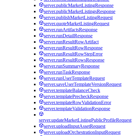
server.publicMarketListingResponse
server.publicMarketListingsResponse
server.publishMarketListingRequest
server.quoteMarketListingRequest
server.runArtifactsResponse
server.runDetailResponse
server.runResultRowArtifact
server.runResultRowResponse
server.runResultRowStepError
server.runResultRowsResponse
server.runSummaryResponse
server.runTaskResponse
server.runUserTemplateRequest
server.saveUserTemplateVersionRequest
server.templateBalanceCheck
server.templatePrecheckResponse
server.templateRowValidationError
server.templateValidationResponse
server.updateMarketListingPublicProfileRequest
server.uploadInputAssetRequest
server.uploadOrchestrationInputRequest