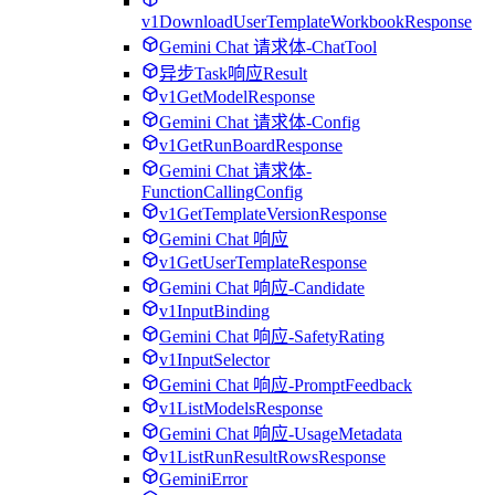
v1DownloadUserTemplateWorkbookResponse
Gemini Chat 请求体-ChatTool
异步Task响应Result
v1GetModelResponse
Gemini Chat 请求体-Config
v1GetRunBoardResponse
Gemini Chat 请求体-
FunctionCallingConfig
v1GetTemplateVersionResponse
Gemini Chat 响应
v1GetUserTemplateResponse
Gemini Chat 响应-Candidate
v1InputBinding
Gemini Chat 响应-SafetyRating
v1InputSelector
Gemini Chat 响应-PromptFeedback
v1ListModelsResponse
Gemini Chat 响应-UsageMetadata
v1ListRunResultRowsResponse
GeminiError