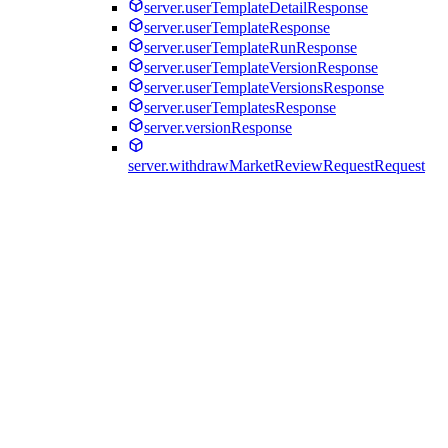
server.userTemplateDetailResponse
server.userTemplateResponse
server.userTemplateRunResponse
server.userTemplateVersionResponse
server.userTemplateVersionsResponse
server.userTemplatesResponse
server.versionResponse
server.withdrawMarketReviewRequestRequest