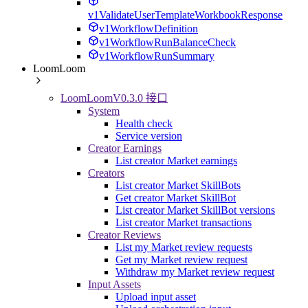
v1ValidateUserTemplateWorkbookResponse
v1WorkflowDefinition
v1WorkflowRunBalanceCheck
v1WorkflowRunSummary
LoomLoom
LoomLoomV0.3.0 接口
System
Health check
Service version
Creator Earnings
List creator Market earnings
Creators
List creator Market SkillBots
Get creator Market SkillBot
List creator Market SkillBot versions
List creator Market transactions
Creator Reviews
List my Market review requests
Get my Market review request
Withdraw my Market review request
Input Assets
Upload input asset